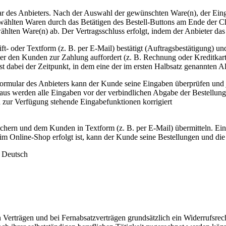
lar des Anbieters. Nach der Auswahl der gewünschten Ware(n), der Eing
ewählten Waren durch das Betätigen des Bestell-Buttons am Ende der Che
ählten Ware(n) ab. Der Vertragsschluss erfolgt, indem der Anbieter d
ft- oder Textform (z. B. per E-Mail) bestätigt (Auftragsbestätigung) 
 er den Kunden zur Zahlung auffordert (z. B. Rechnung oder Kreditka
 dabei der Zeitpunkt, in dem eine der im ersten Halbsatz genannten Alte
formular des Anbieters kann der Kunde seine Eingaben überprüfen und je
aus werden alle Eingaben vor der verbindlichen Abgabe der Bestellung
en zur Verfügung stehende Eingabefunktionen korrigiert
eichern und dem Kunden in Textform (z. B. per E-Mail) übermitteln. E
im Online-Shop erfolgt ist, kann der Kunde seine Bestellungen und die
: Deutsch
erträgen und bei Fernabsatzverträgen grundsätzlich ein Widerrufsrecht 