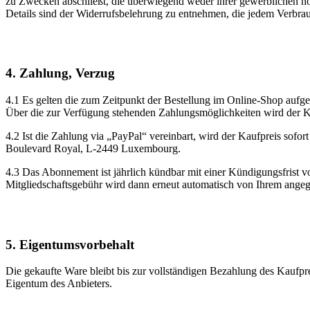
zu Zwecken abschließt, die überwiegend weder ihrer gewerblichen noc
Details sind der Widerrufsbelehrung zu entnehmen, die jedem Verbrauc
4. Zahlung, Verzug
4.1 Es gelten die zum Zeitpunkt der Bestellung im Online-Shop aufgef
Über die zur Verfügung stehenden Zahlungsmöglichkeiten wird der K
4.2 Ist die Zahlung via „PayPal“ vereinbart, wird der Kaufpreis sofor
Boulevard Royal, L-2449 Luxembourg.
4.3 Das Abonnement ist jährlich kündbar mit einer Kündigungsfrist vo
Mitgliedschaftsgebühr wird dann erneut automatisch von Ihrem ange
5. Eigentumsvorbehalt
Die gekaufte Ware bleibt bis zur vollständigen Bezahlung des Kaufpr
Eigentum des Anbieters.