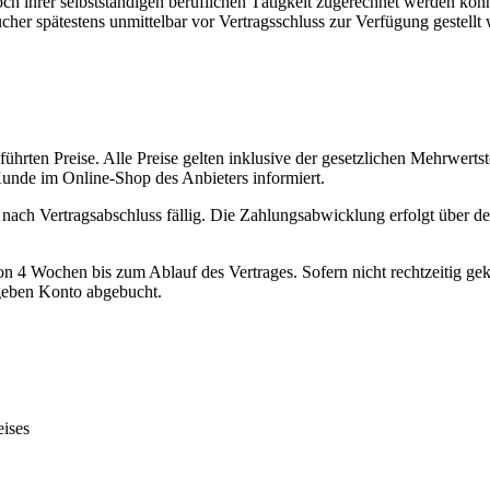
h ihrer selbstständigen beruflichen Tätigkeit zugerechnet werden kön
her spätestens unmittelbar vor Vertragsschluss zur Verfügung gestellt 
ührten Preise. Alle Preise gelten inklusive der gesetzlichen Mehrwert
unde im Online-Shop des Anbieters informiert.
t nach Vertragsabschluss fällig. Die Zahlungsabwicklung erfolgt über de
n 4 Wochen bis zum Ablauf des Vertrages. Sofern nicht rechtzeitig gekü
geben Konto abgebucht.
eises